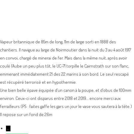
Vapeur britannique de 85m de long, 11m de large sorti en 1888 des
chantiers. Il navigue au large de Noirmoutier dans la nuit du 3 au 4 août 1917
en convoi, chargé de minerai de fer. Mais dans la même nuit, après avoir
coulé l’Aube un peu plus tôt, le UC-71 torpille le Cairnstrath sur son flanc,
emmenant immédiatement 21 des 22 marins à son bord. Le seul rescapé
est récupéré terrorisé et en hypothermie.
Une bien belle épave équipée d’un canon à la poupe, et d’obus de 100mm
environ. Ceux-ci ont disparus entre 2018 et 2019… encore merci aux
ferrailleurs (PS : faites gaffe les gars un jour le vase vous sautera à la tête.)
Il repose sur un fond de 26m
←