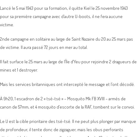
Lancé le 5 mai 1943 pour sa formation, il quitte Kiel le 25 novembre 1943
pour sa première campagne avec d’autre U-boots, il ne fera aucune
victime.
2nde campagne en solitaire au large de Saint Nazaire du 20 au 25 mars pas
de victime. Il aura passé 72 jours en mer au total.
Il fait surface le 25 mars au large de l’Île d’Yeu pour rejoindre 2 dragueurs de
mines et 1 destroyer.
Mais les services britanniques ont intercepté le message et l’ont décodé.
À 9h20, 1 escadron de 2 « tsé-tsé » – Mosquito Mk FB XVIII – armés de
canon de 57mm, et 4 mosquito d’escorte de la RAF, tombent sur le convoi.
Le U est la cible prioritaire des tsé-tsé. Il ne peut plus plonger par manque
de profondeur, il tente donc de zigzaguer, mais les obus perforants