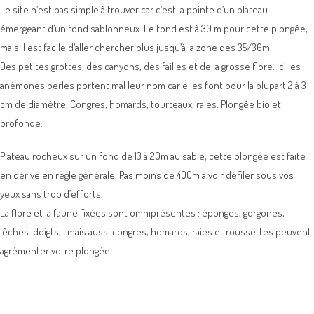
Le site n’est pas simple à trouver car c’est la pointe d’un plateau
émergeant d’un fond sablonneux. Le fond est à 30 m pour cette plongée,
mais il est facile d’aller chercher plus jusqu’à la zone des 35/36m.
Des petites grottes, des canyons, des failles et de la grosse flore. Ici les
anémones perles portent mal leur nom car elles font pour la plupart 2 à 3
cm de diamètre. Congres, homards, tourteaux, raies. Plongée bio et
profonde.
Plateau rocheux sur un fond de 13 à 20m au sable, cette plongée est faite
en dérive en règle générale. Pas moins de 400m à voir défiler sous vos
yeux sans trop d’efforts.
La flore et la faune fixées sont omniprésentes : éponges, gorgones,
lèches-doigts,.. mais aussi congres, homards, raies et roussettes peuvent
agrémenter votre plongée.