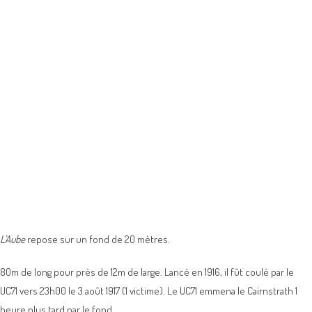
L’Aube
repose sur un fond de 20 mètres.
80m de long pour près de 12m de large. Lancé en 1916, il fût coulé par le
UC71 vers 23h00 le 3 août 1917 (1 victime). Le UC71 emmena le Cairnstrath 1
heure plus tard par le fond.