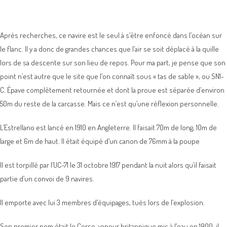
Après recherches, ce navire est le seul à s’être enfoncé dans l’océan sur
le flanc. Il y a donc de grandes chances que l’air se soit déplacé à la quille
lors de sa descente sur son lieu de repos. Pour ma part, je pense que son
point n’est autre que le site que l’on connaît sous « tas de sable », ou SN1-
C. Épave complètement retournée et dont la proue est séparée d’environ
50m du reste de la carcasse. Mais ce n’est qu’une réflexion personnelle.
L’Estrellano est lancé en 1910 en Angleterre. Il faisait 70m de long, 10m de
large et 6m de haut. Il était équipé d’un canon de 76mm à la poupe
Il est torpillé par l’UC-71 le 31 octobre 1917 pendant la nuit alors qu’il faisait
partie d’un convoi de 9 navires.
Il emporte avec lui 3 membres d’équipages, tués lors de l’explosion.
Son premier nom était le Corso, vapeur britannique mis à l’eau en 1900, il