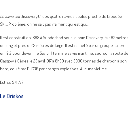
Le Savio
(ex Discovery), 1 des quatre navires coulés proche de la bouée
SN1… Problème, on ne sait pas vraiment qui est qui…
Il est construit en 1888 à Sunderland sous le nom Discovery, fait 87 mètres
de long et près de 12 mètres de large. Il est racheté par un groupe italien
en 1912 pour devenir le Savio. Il termine sa vie maritime, seul sur la route de
Glasgow à Gênes le 23 avril 1917 à 8h30 avec 3000 tonnes de charbon à son
bord, coulé par l’ UC36 par charges explosives. Aucune victime.
Est-ce SN1 A ?
Le Driskos