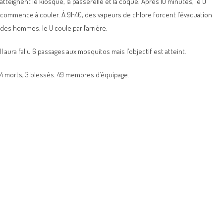
atteignent le kiosque, la passerelle et la coque. Après 10 minutes, le U
commence à couler. À 9h40, des vapeurs de chlore forcent l’évacuation
des hommes, le U coule par l’arrière.
Il aura fallu 6 passages aux mosquitos mais l’objectif est atteint.
4 morts, 3 blessés. 49 membres d’équipage.