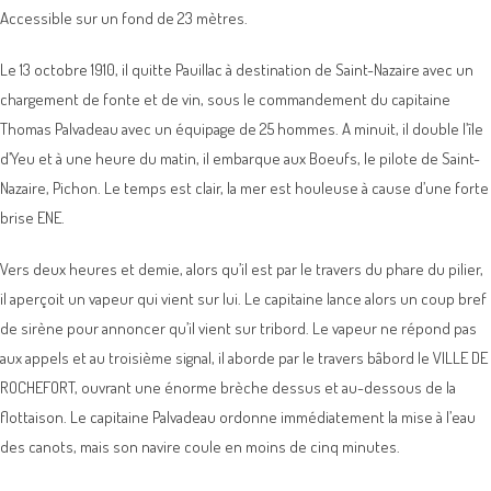
Accessible sur un fond de 23 mètres.
Le 13 octobre 1910, il quitte Pauillac à destination de Saint-Nazaire avec un
chargement de fonte et de vin, sous le commandement du capitaine
Thomas Palvadeau avec un équipage de 25 hommes. A minuit, il double l’île
d’Yeu et à une heure du matin, il embarque aux Boeufs, le pilote de Saint-
Nazaire, Pichon. Le temps est clair, la mer est houleuse à cause d’une forte
brise ENE.
Vers deux heures et demie, alors qu’il est par le travers du phare du pilier,
il aperçoit un vapeur qui vient sur lui. Le capitaine lance alors un coup bref
de sirène pour annoncer qu’il vient sur tribord. Le vapeur ne répond pas
aux appels et au troisième signal, il aborde par le travers bâbord le VILLE DE
ROCHEFORT, ouvrant une énorme brèche dessus et au-dessous de la
flottaison. Le capitaine Palvadeau ordonne immédiatement la mise à l’eau
des canots, mais son navire coule en moins de cinq minutes.