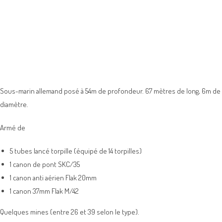
Sous-marin allemand posé à 54m de profondeur. 67 mètres de long, 6m de
diamètre.
Armé de
5 tubes lancé torpille (équipé de 14 torpilles)
1 canon de pont SKC/35
1 canon anti aérien Flak 20mm
1 canon 37mm Flak M/42
Quelques mines (entre 26 et 39 selon le type).