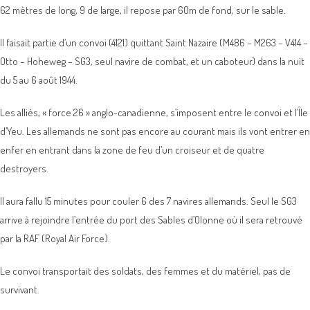
62 mètres de long, 9 de large, il repose par 60m de fond, sur le sable.
Il faisait partie d’un convoi (4121) quittant Saint Nazaire (M486 – M263 – V414 –
Otto – Hoheweg – SG3, seul navire de combat, et un caboteur) dans la nuit
du 5 au 6 août 1944.
Les alliés, « force 26 » anglo-canadienne, s’imposent entre le convoi et l’Île
d’Yeu. Les allemands ne sont pas encore au courant mais ils vont entrer en
enfer en entrant dans la zone de feu d’un croiseur et de quatre
destroyers.
Il aura fallu 15 minutes pour couler 6 des 7 navires allemands. Seul le SG3
arrive à rejoindre l’entrée du port des Sables d’Olonne où il sera retrouvé
par la RAF (Royal Air Force).
Le convoi transportait des soldats, des femmes et du matériel, pas de
survivant.