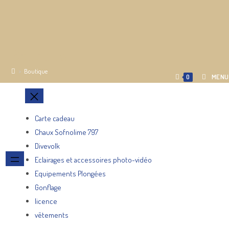
Boutique
>
Boutique
MENU
0
Carte cadeau
Chaux Sofnolime 797
Divevolk
Eclairages et accessoires photo-vidéo
Equipements Plongées
Gonflage
licence
vêtements