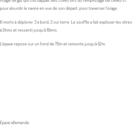
nuage de gaz qui s’échappait des cuves lors du remplissage de celles-ci
pour alourdir le navire en vue de son départ, pour traverser l’orage.
6 morts à déplorer. 3 à bord, 3 sur terre. Le souffle a fait exploser les vitres
à 2kms et ressenti jusqu’à 15kms.
L’épave repose sur un fond de 70m et remonte jusqu’à 52m.
Epave allemande.