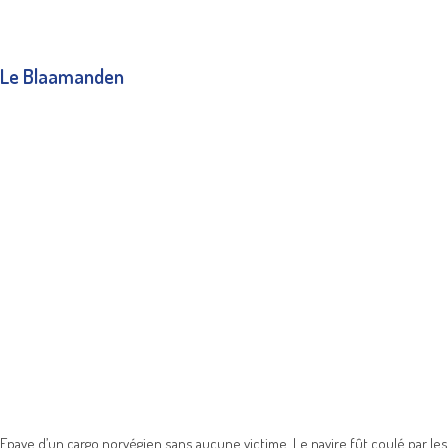
Le Blaamanden
Epave d’un cargo norvégien sans aucune victime. Le navire fût coulé par les