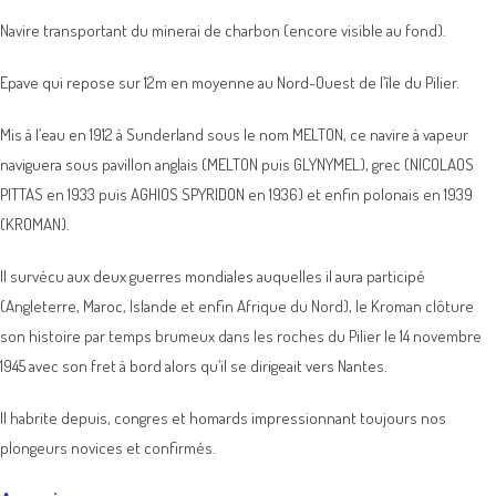
Navire transportant du minerai de charbon (encore visible au fond).
Epave qui repose sur 12m en moyenne au Nord-Ouest de l’île du Pilier.
Mis à l’eau en 1912 à Sunderland sous le nom MELTON, ce navire à vapeur
naviguera sous pavillon anglais (MELTON puis GLYNYMEL), grec (NICOLAOS
PITTAS en 1933 puis AGHIOS SPYRIDON en 1936) et enfin polonais en 1939
(KROMAN).
Il survécu aux deux guerres mondiales auquelles il aura participé
(Angleterre, Maroc, Islande et enfin Afrique du Nord), le Kroman clôture
son histoire par temps brumeux dans les roches du Pilier le 14 novembre
1945 avec son fret à bord alors qu’il se dirigeait vers Nantes.
Il habrite depuis, congres et homards impressionnant toujours nos
plongeurs novices et confirmés.