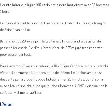
Il quitte l’Algérie le 14 juin 1917 et doit rejoindre l’Angleterre avec 23 hommes
à bord.
Le 17 juin, il rejoint le convoi 430 escorté de 3 patrouilleurs dans la région
de Saint Jean de Luz.
Dans la nuit du 28 au 29 juin, le capitaine Sillinos prend la décision de
passer à l’ouest de l’île d’Yeu (tirant d’eau de 6,70m jugé trop important
pour passer par l’est).
Mais à environ 1/2 mile sur tribord, le UC-61 (qui s’échoua 1 mois plus tard à
Wissant) commence à tirer ses obus de 100mm. Le Driskos amorce sa
descente par la proue ; 15 obus l’atteignent en 25 minutes, dont 1 sur la
mise à l’eau d’une chaloupe qui touche 4 hommes. A 6h55 il disparaît de la
surface, 1 victime (chauffeur).
L’Aube