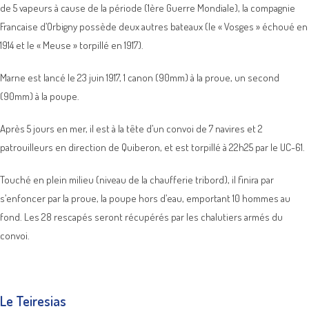
de 5 vapeurs à cause de la période (1ère Guerre Mondiale), la compagnie
Francaise d’Orbigny possède deux autres bateaux (le « Vosges » échoué en
1914 et le « Meuse » torpillé en 1917).
Marne est lancé le 23 juin 1917, 1 canon (90mm) à la proue, un second
(90mm) à la poupe.
Après 5 jours en mer, il est à la tête d’un convoi de 7 navires et 2
patrouilleurs en direction de Quiberon, et est torpillé à 22h25 par le UC-61.
Touché en plein milieu (niveau de la chaufferie tribord), il finira par
s’enfoncer par la proue, la poupe hors d’eau, emportant 10 hommes au
fond. Les 28 rescapés seront récupérés par les chalutiers armés du
convoi.
Le Teiresias