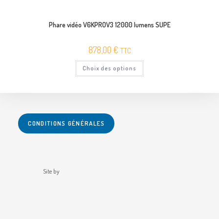
Phare vidéo V6KPROV3 12000 lumens SUPE
878,00
€
TTC
Ce
Choix des options
produit
a
plusieurs
variations.
Les
options
peuvent
être
CONDITIONS GÉNÉRALES
choisies
sur
la
page
du
produit
Site by