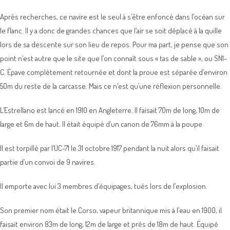
Après recherches, ce navire est le seul à s’être enfoncé dans l’océan sur
le flanc. Il y a donc de grandes chances que l’air se soit déplacé à la quille
lors de sa descente sur son lieu de repos. Pour ma part, je pense que son
point n’est autre que le site que l’on connaît sous « tas de sable », ou SN1-
C. Épave complètement retournée et dont la proue est séparée d’environ
50m du reste de la carcasse. Mais ce n’est qu’une réflexion personnelle.
L’Estrellano est lancé en 1910 en Angleterre. Il faisait 70m de long, 10m de
large et 6m de haut. Il était équipé d’un canon de 76mm à la poupe
Il est torpillé par l’UC-71 le 31 octobre 1917 pendant la nuit alors qu’il faisait
partie d’un convoi de 9 navires.
Il emporte avec lui 3 membres d’équipages, tués lors de l’explosion.
Son premier nom était le Corso, vapeur britannique mis à l’eau en 1900, il
faisait environ 83m de long, 12m de large et près de 18m de haut. Équipé