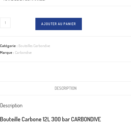
quantité
AJOUTER AU PANIER
de
Bouteille
carbone
Catégorie :
Bouteilles Carbondive
12L
Marque :
Carbondive
300
bar
CARBONDIVE
DESCRIPTION
Description
Bouteille Carbone 12L 300 bar CARBONDIVE