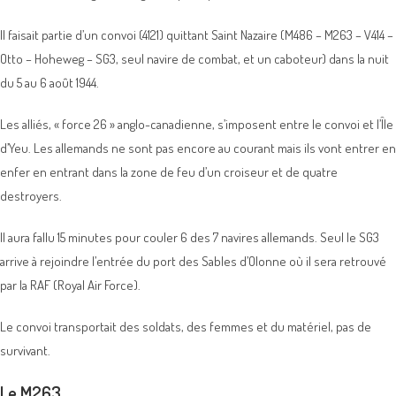
Il faisait partie d’un convoi (4121) quittant Saint Nazaire (M486 – M263 – V414 –
Otto – Hoheweg – SG3, seul navire de combat, et un caboteur) dans la nuit
du 5 au 6 août 1944.
Les alliés, « force 26 » anglo-canadienne, s’imposent entre le convoi et l’Île
d’Yeu. Les allemands ne sont pas encore au courant mais ils vont entrer en
enfer en entrant dans la zone de feu d’un croiseur et de quatre
destroyers.
Il aura fallu 15 minutes pour couler 6 des 7 navires allemands. Seul le SG3
arrive à rejoindre l’entrée du port des Sables d’Olonne où il sera retrouvé
par la RAF (Royal Air Force).
Le convoi transportait des soldats, des femmes et du matériel, pas de
survivant.
Le M263