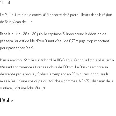
à bord.
Le 17 juin, il rejoint le convoi 430 escorté de 3 patrouilleurs dans la région
de Saint Jean de Luz.
Dans la nuit du 28 au 29 juin, le capitaine Sillinos prend la décision de
passer à l’ouest de l’île d’Yeu (tirant d’eau de 6,70m jugé trop important
pour passer par l’est).
Mais à environ 1/2 mile sur tribord, le UC-61 (qui s’échoua 1 mois plus tard à
Wissant) commence à tirer ses obus de 100mm. Le Driskos amorce sa
descente par la proue ; 15 obus l’atteignent en 25 minutes, dont 1 sur la
mise à l’eau d’une chaloupe qui touche 4 hommes. A 6h55 il disparaît de la
surface, 1 victime (chauffeur).
L’Aube