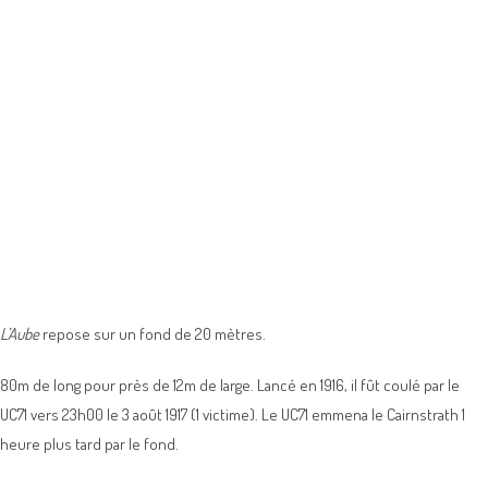
L’Aube
repose sur un fond de 20 mètres.
80m de long pour près de 12m de large. Lancé en 1916, il fût coulé par le
UC71 vers 23h00 le 3 août 1917 (1 victime). Le UC71 emmena le Cairnstrath 1
heure plus tard par le fond.