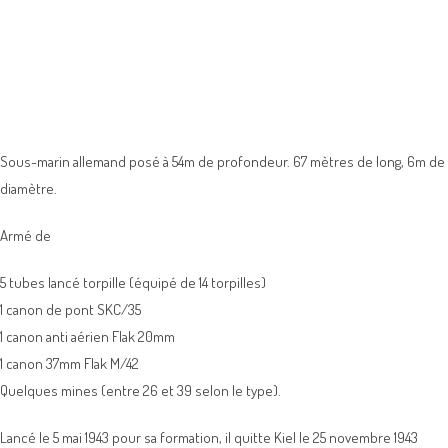
Sous-marin allemand posé à 54m de profondeur. 67 mètres de long, 6m de
diamètre.
Armé de
5 tubes lancé torpille (équipé de 14 torpilles)
1 canon de pont SKC/35
1 canon anti aérien Flak 20mm
1 canon 37mm Flak M/42
Quelques mines (entre 26 et 39 selon le type).
Lancé le 5 mai 1943 pour sa formation, il quitte Kiel le 25 novembre 1943