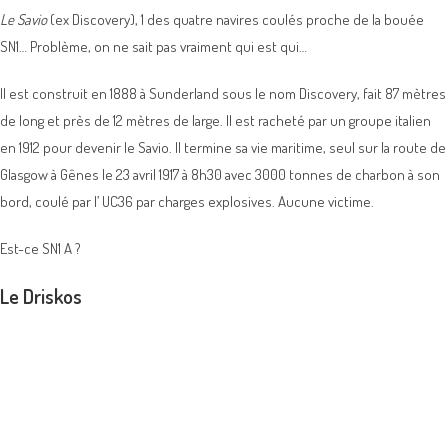
Le Savio
(ex Discovery), 1 des quatre navires coulés proche de la bouée
SN1… Problème, on ne sait pas vraiment qui est qui…
Il est construit en 1888 à Sunderland sous le nom Discovery, fait 87 mètres
de long et près de 12 mètres de large. Il est racheté par un groupe italien
en 1912 pour devenir le Savio. Il termine sa vie maritime, seul sur la route de
Glasgow à Gênes le 23 avril 1917 à 8h30 avec 3000 tonnes de charbon à son
bord, coulé par l’ UC36 par charges explosives. Aucune victime.
Est-ce SN1 A ?
Le Driskos