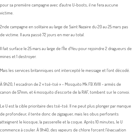
pour sa première campagne avec d’autre U-boots, il ne fera aucune
victime.
2nde campagne en solitaire au large de Saint Nazaire du 20 au 25 mars pas
de victime. Il aura passé 72 jours en mer au total.
Il fait surface le 25 mars au large de l’Île d’Yeu pour rejoindre 2 dragueurs de
mines et 1 destroyer.
Mais les services britanniques ont intercepté le message et l’ont décodé.
À 9h20, 1 escadron de 2 « tsé-tsé » – Mosquito Mk FB XVIII – armés de
canon de 57mm, et 4 mosquito d’escorte de la RAF, tombent sur le convoi.
Le U est la cible prioritaire des tsé-tsé. Il ne peut plus plonger par manque
de profondeur, il tente donc de zigzaguer, mais les obus perforants
atteignent le kiosque, la passerelle et la coque. Après 10 minutes, le U
commence à couler. À 9h40, des vapeurs de chlore forcent l’évacuation