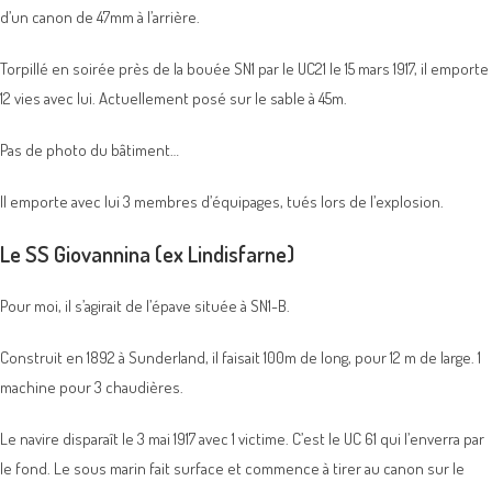
d’un canon de 47mm à l’arrière.
Torpillé en soirée près de la bouée SN1 par le UC21 le 15 mars 1917, il emporte
12 vies avec lui. Actuellement posé sur le sable à 45m.
Pas de photo du bâtiment…
Il emporte avec lui 3 membres d’équipages, tués lors de l’explosion.
Le SS Giovannina (ex Lindisfarne)
Pour moi, il s’agirait de l’épave située à SN1-B.
Construit en 1892 à Sunderland, il faisait 100m de long, pour 12 m de large. 1
machine pour 3 chaudières.
Le navire disparaît le 3 mai 1917 avec 1 victime. C’est le UC 61 qui l’enverra par
le fond. Le sous marin fait surface et commence à tirer au canon sur le