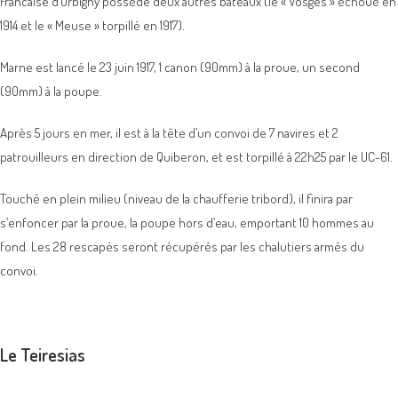
Francaise d’Orbigny possède deux autres bateaux (le « Vosges » échoué en
1914 et le « Meuse » torpillé en 1917).
Marne est lancé le 23 juin 1917, 1 canon (90mm) à la proue, un second
(90mm) à la poupe.
Après 5 jours en mer, il est à la tête d’un convoi de 7 navires et 2
patrouilleurs en direction de Quiberon, et est torpillé à 22h25 par le UC-61.
Touché en plein milieu (niveau de la chaufferie tribord), il finira par
s’enfoncer par la proue, la poupe hors d’eau, emportant 10 hommes au
fond. Les 28 rescapés seront récupérés par les chalutiers armés du
convoi.
Le Teiresias