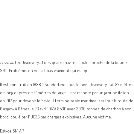
Le Savio
(ex Discovery), 1 des quatre navires coulés proche de la bouée
SN1… Problème, on ne sait pas vraiment qui est qui…
Il est construit en 1888 à Sunderland sous le nom Discovery, fait 87 mètres
de long et près de 12 mètres de large. Il est racheté par un groupe italien
en 1912 pour devenir le Savio. Il termine sa vie maritime, seul sur la route de
Glasgow à Gênes le 23 avril 1917 à 8h30 avec 3000 tonnes de charbon à son
bord, coulé par l’ UC36 par charges explosives. Aucune victime.
Est-ce SN1 A ?