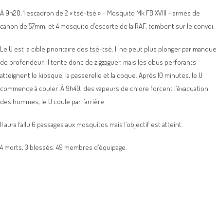
À 9h20, 1 escadron de 2 « tsé-tsé » – Mosquito Mk FB XVIII – armés de
canon de 57mm, et 4 mosquito d’escorte de la RAF, tombent sur le convoi.
Le U est la cible prioritaire des tsé-tsé. Il ne peut plus plonger par manque
de profondeur, il tente donc de zigzaguer, mais les obus perforants
atteignent le kiosque, la passerelle et la coque. Après 10 minutes, le U
commence à couler. À 9h40, des vapeurs de chlore forcent l’évacuation
des hommes, le U coule par l’arrière.
Il aura fallu 6 passages aux mosquitos mais l’objectif est atteint.
4 morts, 3 blessés. 49 membres d’équipage.