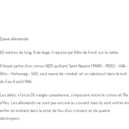
Epave allemande.
62 mètres de long, 9 de large, il repose par 60m de fond, sur le sable.
Il faisait partie d’un convoi (4121) quittant Saint Nazaire (M486 – M263 – V414 –
Otto – Hoheweg – SG3, seul navire de combat, et un caboteur) dans la nuit
du 5 au 6 août 1944.
Les alliés, « force 26 » anglo-canadienne, s’imposent entre le convoi et l’Île
d’Yeu. Les allemands ne sont pas encore au courant mais ils vont entrer en
enfer en entrant dans la zone de feu d’un croiseur et de quatre
destroyers.