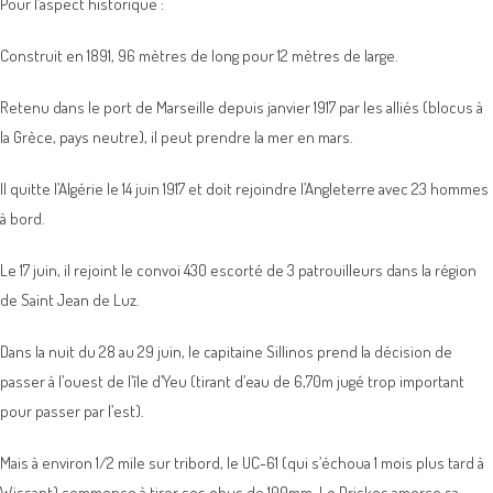
Pour l’aspect historique :
Construit en 1891, 96 mètres de long pour 12 mètres de large.
Retenu dans le port de Marseille depuis janvier 1917 par les alliés (blocus à
la Grèce, pays neutre), il peut prendre la mer en mars.
Il quitte l’Algérie le 14 juin 1917 et doit rejoindre l’Angleterre avec 23 hommes
à bord.
Le 17 juin, il rejoint le convoi 430 escorté de 3 patrouilleurs dans la région
de Saint Jean de Luz.
Dans la nuit du 28 au 29 juin, le capitaine Sillinos prend la décision de
passer à l’ouest de l’île d’Yeu (tirant d’eau de 6,70m jugé trop important
pour passer par l’est).
Mais à environ 1/2 mile sur tribord, le UC-61 (qui s’échoua 1 mois plus tard à
Wissant) commence à tirer ses obus de 100mm. Le Driskos amorce sa