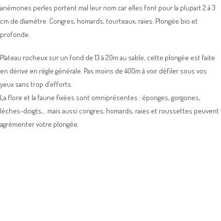
anémones perles portent mal leur nom car elles font pour la plupart 2 à 3
cm de diamètre. Congres, homards, tourteaux, raies. Plongée bio et
profonde.
Plateau rocheux sur un fond de 13 à 20m au sable, cette plongée est faite
en dérive en règle générale. Pas moins de 400m à voir défiler sous vos
yeux sans trop d’efforts.
La flore et la faune fixées sont omniprésentes : éponges, gorgones,
lèches-doigts,.. mais aussi congres, homards, raies et roussettes peuvent
agrémenter votre plongée.