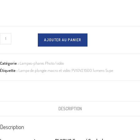
quantité
AJOUTER AU PANIER
de
Lampe
de
Catégorie :
Lampes-phares Photo/vidéo
plongée
Étiquette :
Lampe de plongée macro et vidéo PV10V2 1500 lumens Supe
macro
et
vidéo
PV10V2
1500
DESCRIPTION
lumens
Supe
Description