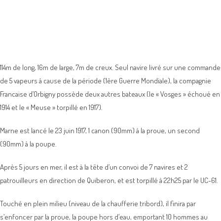
114m de long, 16m de large, 7m de creux. Seul navire livré sur une commande
de 5 vapeurs à cause de la période (1ère Guerre Mondiale), la compagnie
Francaise d’Orbigny possède deux autres bateaux (le « Vosges » échoué en
1914 et le « Meuse » torpillé en 1917).
Marne est lancé le 23 juin 1917, 1 canon (90mm) à la proue, un second
(90mm) à la poupe.
Après 5 jours en mer, il est à la tête d’un convoi de 7 navires et 2
patrouilleurs en direction de Quiberon, et est torpillé à 22h25 par le UC-61.
Touché en plein milieu (niveau de la chaufferie tribord), il finira par
s’enfoncer par la proue, la poupe hors d’eau, emportant 10 hommes au