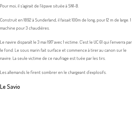
Pour moi, il s’agirait de l’épave située à SN1-B.
Construit en 1892 à Sunderland, il faisait 100m de long, pour 12 m de large. 1
machine pour 3 chaudières.
Le navire disparaît le 3 mai 1917 avec 1 victime. C’est le UC 61 qui l’enverra par
le fond. Le sous marin fait surface et commence à tirer au canon sur le
navire. La seule victime de ce naufrage est tuée par les tirs.
Les allemands le firent sombrer en le chargeant d’explosifs.
Le Savio