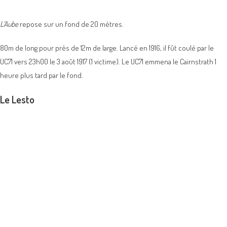
L’Aube
repose sur un fond de 20 mètres.
80m de long pour près de 12m de large. Lancé en 1916, il fût coulé par le
UC71 vers 23h00 le 3 août 1917 (1 victime). Le UC71 emmena le Cairnstrath 1
heure plus tard par le fond.
Le Lesto