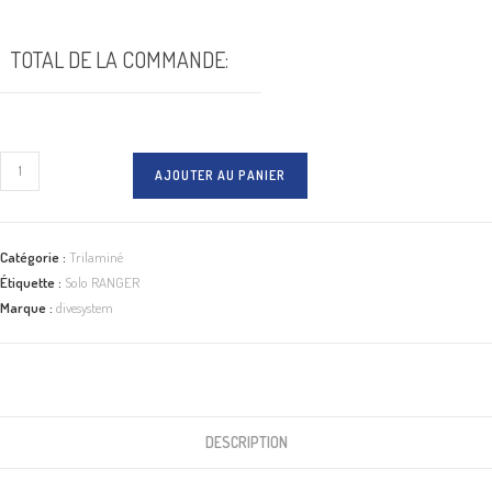
TOTAL DE LA COMMANDE:
quantité
AJOUTER AU PANIER
de
Solo
RANGER
Catégorie :
Trilaminé
Étiquette :
Solo RANGER
Marque :
divesystem
DESCRIPTION