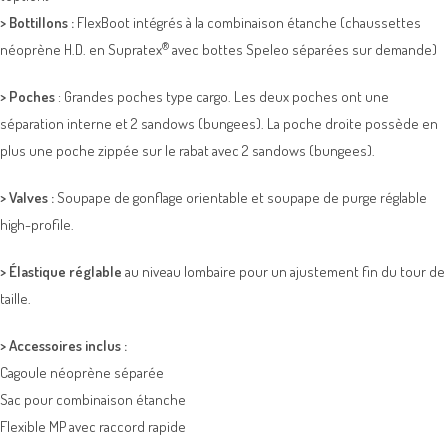
>
Bottillons :
FlexBoot intégrés à la combinaison étanche (chaussettes
®
néoprène H.D. en Supratex
avec bottes Speleo séparées sur demande)
>
Poches
: Grandes poches type cargo. Les deux poches ont une
séparation interne et 2 sandows (bungees). La poche droite possède en
plus une poche zippée sur le rabat avec 2 sandows (bungees).
>
Valves :
Soupape de gonflage orientable et soupape de purge réglable
high-profile.
>
Élastique réglable
au niveau lombaire pour un ajustement fin du tour de
taille.
>
Accessoires inclus :
Cagoule néoprène séparée
Sac pour combinaison étanche
Flexible MP avec raccord rapide