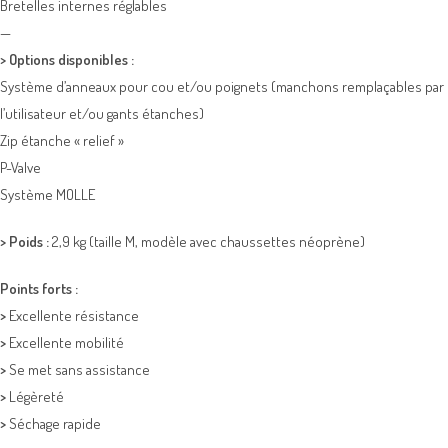
Bretelles internes réglables
—
>
Options disponibles :
Système d’anneaux pour cou et/ou poignets (manchons remplaçables par
l’utilisateur et/ou gants étanches)
Zip étanche « relief »
P-Valve
Système MOLLE
>
Poids :
2,9 kg (taille M, modèle avec chaussettes néoprène)
Points forts :
>
Excellente résistance
>
Excellente mobilité
>
Se met sans assistance
>
Légèreté
>
Séchage rapide