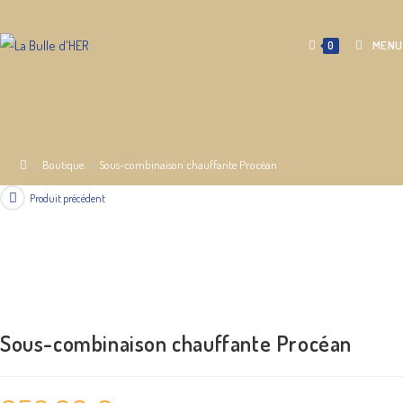
Skip
to
MENU
0
content
Sous-combinaison chauffante
Procéan
>
Boutique
>
Sous-combinaison chauffante Procéan
Produit précédent
Sous-combinaison chauffante Procéan