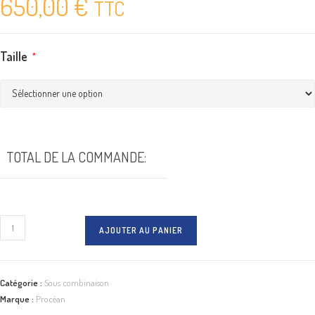
650,00
€
TTC
Taille
*
TOTAL DE LA COMMANDE:
quantité
AJOUTER AU PANIER
de
Sous-
combinaison
Catégorie :
Sous combinaison
chauffante
Marque :
Procéan
Procéan